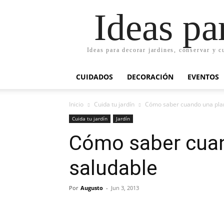
Ideas pa
Ideas para decorar jardines, conservar y c
CUIDADOS
DECORACIÓN
EVENTOS
Inicio
Cuida tu jardín
Cómo saber cuando una plan
Cuida tu jardín
Jardín
Cómo saber cuan
saludable
Por
Augusto
-
Jun 3, 2013