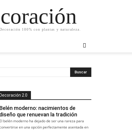
ecoración
. Decoración 100% con plantas y naturaleza.
Decoración 2.0
Belén moderno: nacimientos de
diseño que renuevan la tradición
El belén moderno ha dejado de ser una rareza para
convertirse en una opción perfectamente asentada en