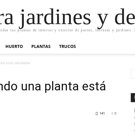
ra jardines y d
uidar tus plantas de interior y exterior de patios, terrazas y jardines
HUERTO
PLANTAS
TRUCOS
ta está saludable
do una planta está
141
0