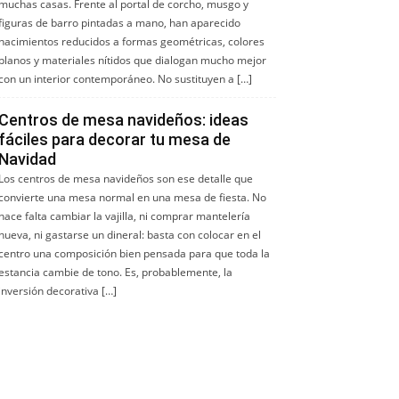
muchas casas. Frente al portal de corcho, musgo y
figuras de barro pintadas a mano, han aparecido
nacimientos reducidos a formas geométricas, colores
planos y materiales nítidos que dialogan mucho mejor
con un interior contemporáneo. No sustituyen a […]
Centros de mesa navideños: ideas
fáciles para decorar tu mesa de
Navidad
Los centros de mesa navideños son ese detalle que
convierte una mesa normal en una mesa de fiesta. No
hace falta cambiar la vajilla, ni comprar mantelería
nueva, ni gastarse un dineral: basta con colocar en el
centro una composición bien pensada para que toda la
estancia cambie de tono. Es, probablemente, la
inversión decorativa […]