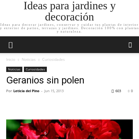
Ideas para jardines y
decoración
Ideas para decorar jardines, conservar y cuidar tus plantas de interior
y exterior de patios, terrazas y jardines. Decoración 100% con plantas
y naturaleza.
Inicio
Noticias
Curiosidades
Noticias
Curiosidades
Geranios sin polen
Por
Leticia del Pino
-
Jun 15, 2013
603
0