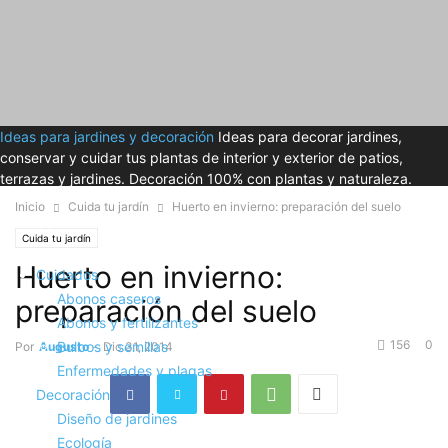
Ideas para jardines y decoración
Ideas para decorar jardines,
conservar y cuidar tus plantas de interior y exterior de patios,
terrazas y jardines. Decoración 100% con plantas y naturaleza.
Inicio
Cuida tu jardín
Huerto en invierno: preparación del suelo
Cuida tu jardín
Huerto en invierno:
Cuidados
Abonos caseros
preparación del suelo
Abonos y fertilizantes
156
0
Bulbos y semillas
Por
Augusto
-
Dic 31, 2014
Enfermedades y plagas
Decoración
Diseño de jardines
Ecología