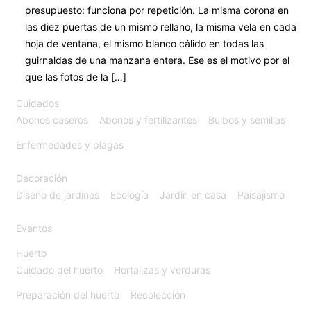
presupuesto: funciona por repetición. La misma corona en
las diez puertas de un mismo rellano, la misma vela en cada
hoja de ventana, el mismo blanco cálido en todas las
guirnaldas de una manzana entera. Ese es el motivo por el
que las fotos de la […]
Cuidados
Abonos caseros
Abonos y fertilizantes
Bulbos y semillas
Enfermedades y plagas
Decoración
Diseño de jardines
Ecología
Jardín en casa
Paisajismo
Eventos
Huerto
Cuidado del huerto
Hortalizas y verduras
Preparación del huerto
Recolección