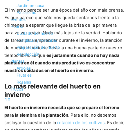
Jardín en casa
El invierno parece ser una época del año con mala prensa.
Paisajismo
Es que parece que sólo nos queda sentarnos frente a la
Eventos
chimenea a esperar que llegue la brisa de la primavera
Huerto
para volver a vivir. Nada más lejos de la verdad. Hablando
Cuidado del huerto
de tareas para emprender durante el invierno, la atención
Hortalizas y verduras
Preparación del huerto
de nuestro huerto se llevaría una buena parte de nuestro
Recolección
tiempo libre. Es que
es justamente cuando no hay nada
Plantas
plantado en él cuando más productivo es concentrar
Árboles
nuestros cuidados en el huerto en invierno
.
Frutales
Rosales
Lo más relevante del huerto en
Trucos
invierno
El huerto en invierno necesita que se prepare el terreno
para la siembra o la plantación
. Para ello, no debemos
soslayar la cuestión de la
rotación de los cultivos
. Es decir,