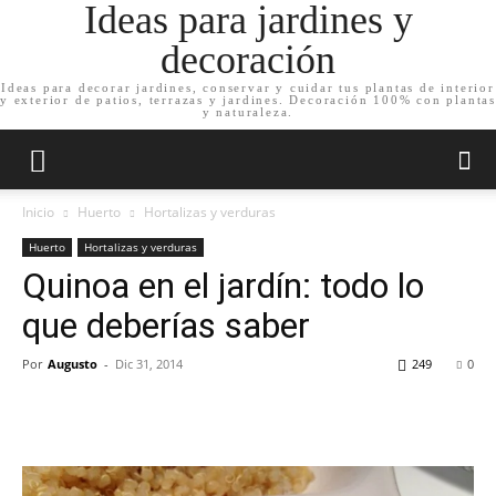
Ideas para jardines y
decoración
Ideas para decorar jardines, conservar y cuidar tus plantas de interior
y exterior de patios, terrazas y jardines. Decoración 100% con plantas
y naturaleza.
Inicio
Huerto
Hortalizas y verduras
Huerto
Hortalizas y verduras
Quinoa en el jardín: todo lo
que deberías saber
Por
Augusto
-
Dic 31, 2014
249
0