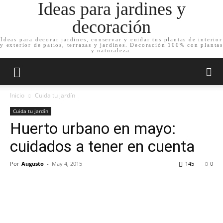
Ideas para jardines y
decoración
Ideas para decorar jardines, conservar y cuidar tus plantas de interior
y exterior de patios, terrazas y jardines. Decoración 100% con plantas
y naturaleza.
Inicio
Cuida tu jardín
Cuida tu jardín
Huerto urbano en mayo:
cuidados a tener en cuenta
Por
Augusto
-
May 4, 2015
145
0