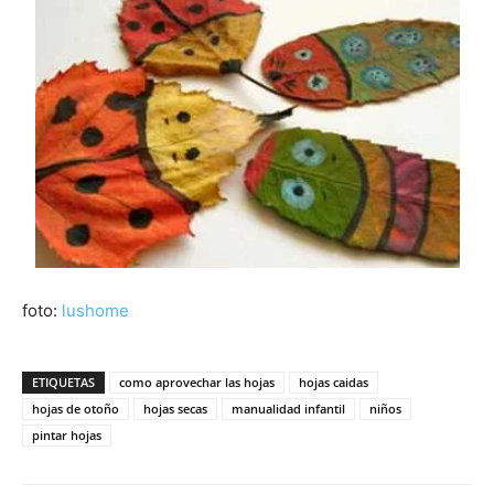
foto:
lushome
ETIQUETAS
como aprovechar las hojas
hojas caidas
hojas de otoño
hojas secas
manualidad infantil
niños
pintar hojas