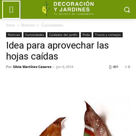
Inicio
Noticias
Curiosidades
Noticias
Curiosidades
Cuidados del jardín
Poda
Trucos y consejos
Idea para aprovechar las
hojas caídas
Por
Silvia Martínez Casares
-
Jun 5, 2014
401
0