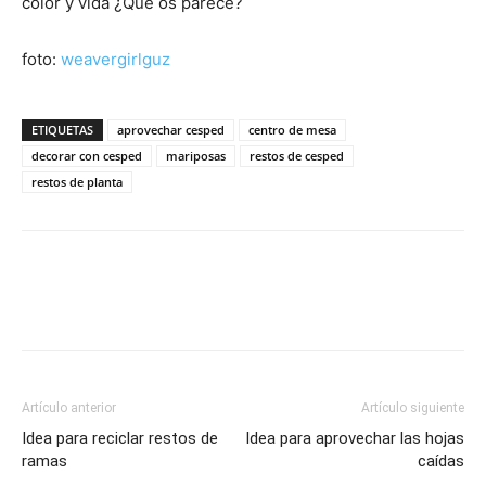
color y vida ¿Qué os parece?
foto:
weavergirlguz
ETIQUETAS
aprovechar cesped
centro de mesa
decorar con cesped
mariposas
restos de cesped
restos de planta
Artículo anterior
Artículo siguiente
Idea para reciclar restos de
Idea para aprovechar las hojas
ramas
caídas