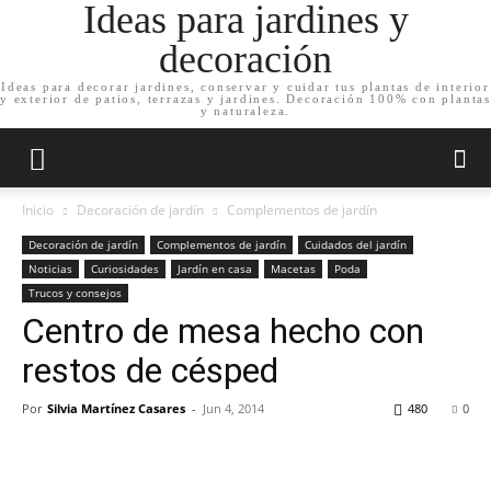
Ideas para jardines y
decoración
Ideas para decorar jardines, conservar y cuidar tus plantas de interior
y exterior de patios, terrazas y jardines. Decoración 100% con plantas
y naturaleza.
Inicio
Decoración de jardín
Complementos de jardín
Decoración de jardín
Complementos de jardín
Cuidados del jardín
Noticias
Curiosidades
Jardín en casa
Macetas
Poda
Trucos y consejos
Centro de mesa hecho con
restos de césped
Por
Silvia Martínez Casares
-
Jun 4, 2014
480
0