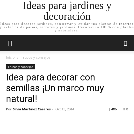
Ideas para jardines y
decoración
Ideas para decorar jardines, conservar y cuidar tus plantas de interior
y exterior de patios, terrazas y jardines. Decoración 100% con plantas
y naturaleza.
Inicio
Trucos y consejos
Trucos y consejos
Idea para decorar con
semillas ¡Un marco muy
natural!
Por
Silvia Martínez Casares
-
Oct 13, 2014
406
0