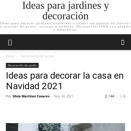
Ideas para jardines y
decoración
Ideas para decorar jardines, conservar y cuidar tus plantas de interior
y exterior de patios, terrazas y jardines. Decoración 100% con plantas
y naturaleza.
Inicio
Decoración de jardín
Decoración de jardín
Ideas para decorar la casa en
Navidad 2021
Por
Silvia Martínez Casares
-
Nov 24, 2021
144
0