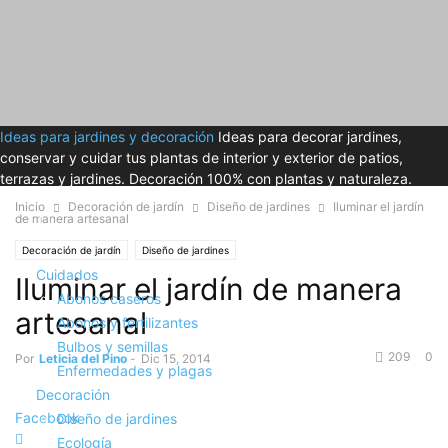
Ideas para jardines y decoración
Ideas para decorar jardines,
conservar y cuidar tus plantas de interior y exterior de patios,
terrazas y jardines. Decoración 100% con plantas y naturaleza.
Inicio
Decoración de jardín
Diseño de jardines
Iluminar el jardín
de manera artesanal
Decoración de jardín
Diseño de jardines
Cuidados
Iluminar el jardín de manera
Abonos caseros
artesanal
Abonos y fertilizantes
Bulbos y semillas
209
0
Por
Leticia del Pino
-
Dic 15, 2014
Enfermedades y plagas
Decoración
Facebook
Diseño de jardines
Ecología