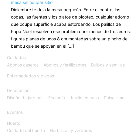
mesa sin ocupar sitio
Diciembre te deja la mesa pequeña. Entre el centro, las
copas, las fuentes y los platos de picoteo, cualquier adorno
que ocupe superficie acaba estorbando. Los palillos de
Papá Noel resuelven ese problema por menos de tres euros:
figuras planas de unos 8 cm montadas sobre un pincho de
bambú que se apoyan en el […]
Cuidados
Abonos caseros
Abonos y fertilizantes
Bulbos y semillas
Enfermedades y plagas
Decoración
Diseño de jardines
Ecología
Jardín en casa
Paisajismo
Eventos
Huerto
Cuidado del huerto
Hortalizas y verduras