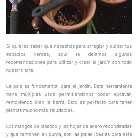
Si quieres saber qué necesitas para arreglar y cuidar tus
espacios verdes, aquí te dejamos algunas
recomendaciones para utilizar y crear el jardín con todo
nuestro arte.
La pala es fundamental para el jardín. Esta herramienta
tiene múltiples usos permitiéndonos poder excavar,
removiendo bien la tierra. Esto es perfecto para tener
plantas mucho más saludables.
Los mangos de plástico y las hojas de acero redondeadas
y que terminen en punta, son las palas ideales para esta