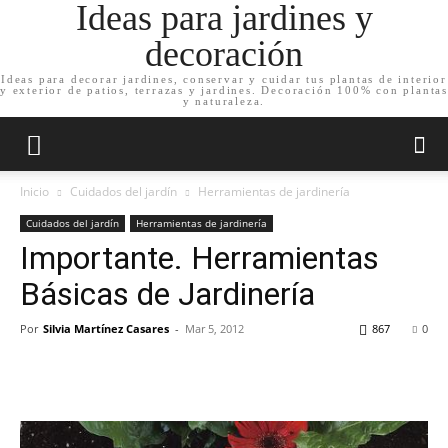
Ideas para jardines y
decoración
Ideas para decorar jardines, conservar y cuidar tus plantas de interior
y exterior de patios, terrazas y jardines. Decoración 100% con plantas
y naturaleza.
Inicio
Cuidados del jardín
Herramientas de jardinería
Cuidados del jardín
Herramientas de jardinería
Importante. Herramientas
Básicas de Jardinería
Por
Silvia Martínez Casares
-
Mar 5, 2012
867
0