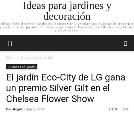
Ideas para jardines y
decoración
Ideas para decorar jardines, conservar y cuidar tus plantas de interior
y exterior de patios, terrazas y jardines. Decoración 100% con plantas
y naturaleza.
Inicio
Cuidados del jardín
Cuidados del jardín
El jardín Eco-City de LG gana
un premio Silver Gilt en el
Chelsea Flower Show
Por
Angel
-
Jun 5, 2018
110
0