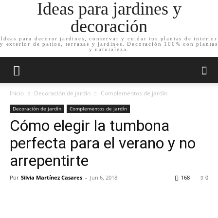
Ideas para jardines y
decoración
Ideas para decorar jardines, conservar y cuidar tus plantas de interior
y exterior de patios, terrazas y jardines. Decoración 100% con plantas
y naturaleza.
Inicio
Decoración de jardín
Complementos de jardín
Decoración de jardín
Complementos de jardín
Cómo elegir la tumbona
perfecta para el verano y no
arrepentirte
Por
Silvia Martínez Casares
-
Jun 6, 2018
168
0