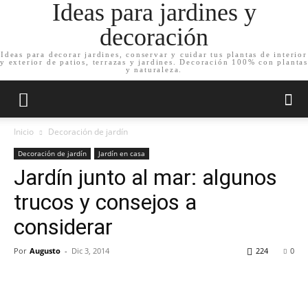
Ideas para jardines y
decoración
Ideas para decorar jardines, conservar y cuidar tus plantas de interior
y exterior de patios, terrazas y jardines. Decoración 100% con plantas
y naturaleza.
Inicio
Decoración de jardín
Decoración de jardín
Jardín en casa
Jardín junto al mar: algunos
trucos y consejos a
considerar
Por
Augusto
-
Dic 3, 2014
224
0