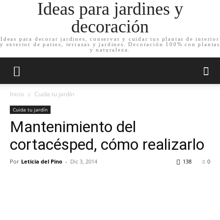
Ideas para jardines y
decoración
Ideas para decorar jardines, conservar y cuidar tus plantas de interior
y exterior de patios, terrazas y jardines. Decoración 100% con plantas
y naturaleza.
Inicio
Cuida tu jardín
Cuida tu jardín
Mantenimiento del
cortacésped, cómo realizarlo
Por
Leticia del Pino
-
Dic 3, 2014
138
0