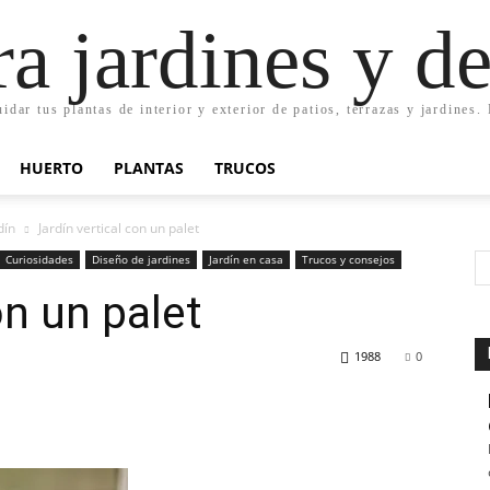
ra jardines y d
uidar tus plantas de interior y exterior de patios, terrazas y jardines
HUERTO
PLANTAS
TRUCOS
dín
Jardín vertical con un palet
Curiosidades
Diseño de jardines
Jardín en casa
Trucos y consejos
on un palet
1988
0