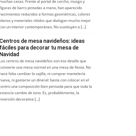
muchas casas. Frente al portal de corcho, musgo y
figuras de barro pintadas a mano, han aparecido
nacimientos reducidos a formas geométricas, colores
planos y materiales nítidos que dialogan mucho mejor
con un interior contemporáneo. No sustituyen a […]
Centros de mesa navideños: ideas
fáciles para decorar tu mesa de
Navidad
Los centros de mesa navideños son ese detalle que
convierte una mesa normal en una mesa de fiesta. No
hace falta cambiar la vajilla, ni comprar mantelería
nueva, ni gastarse un dineral: basta con colocar en el
centro una composición bien pensada para que toda la
estancia cambie de tono. Es, probablemente, la
inversión decorativa […]