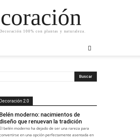
ecoración
. Decoración 100% con plantas y naturaleza.
Decoración 2.0
Belén moderno: nacimientos de
diseño que renuevan la tradición
El belén moderno ha dejado de ser una rareza para
convertirse en una opción perfectamente asentada en