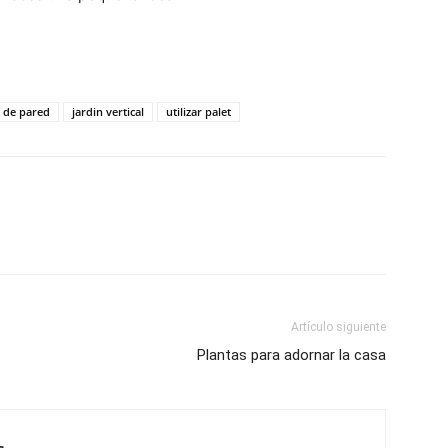
n de pared
jardin vertical
utilizar palet
Artículo siguiente
Plantas para adornar la casa