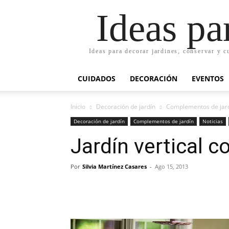
Ideas pa
Ideas para decorar jardines, conservar y c
CUIDADOS
DECORACIÓN
EVENTOS
Inicio
Decoración de jardín
Complementos de jar
Decoración de jardín
Complementos de jardín
Noticias
Jardín vertical c
Por
Silvia Martínez Casares
-
Ago 15, 2013