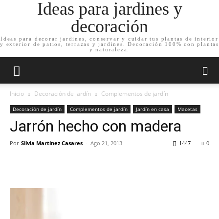
Ideas para jardines y
decoración
Ideas para decorar jardines, conservar y cuidar tus plantas de interior
y exterior de patios, terrazas y jardines. Decoración 100% con plantas
y naturaleza.
Inicio
Decoración de jardín
Complementos de jardín
Decoración de jardín
Complementos de jardín
Jardín en casa
Macetas
Jarrón hecho con madera
Por
Silvia Martínez Casares
-
Ago 21, 2013
1447
0