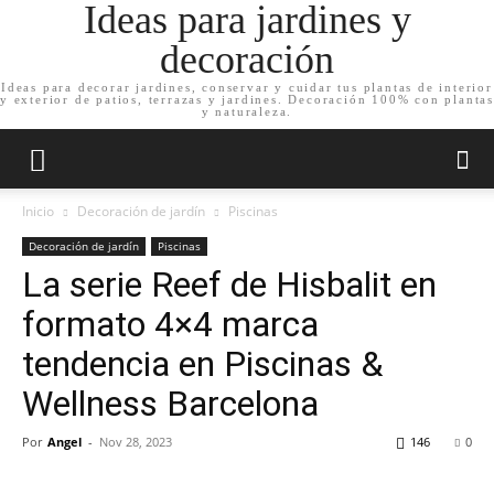
Ideas para jardines y
decoración
Ideas para decorar jardines, conservar y cuidar tus plantas de interior
y exterior de patios, terrazas y jardines. Decoración 100% con plantas
y naturaleza.
Inicio
Decoración de jardín
Piscinas
Decoración de jardín
Piscinas
La serie Reef de Hisbalit en
formato 4×4 marca
tendencia en Piscinas &
Wellness Barcelona
Por
Angel
-
Nov 28, 2023
146
0