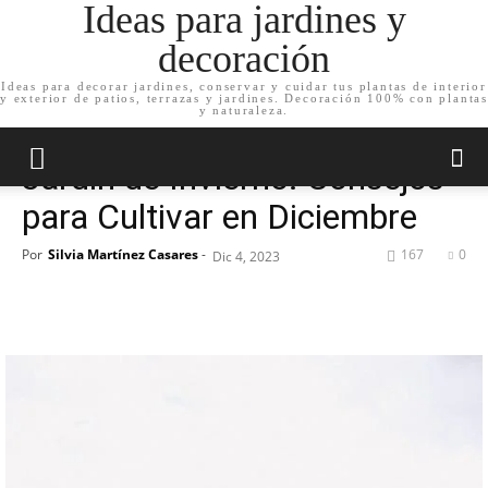
Ideas para jardines y
decoración
Ideas para decorar jardines, conservar y cuidar tus plantas de interior
y exterior de patios, terrazas y jardines. Decoración 100% con plantas
Inicio
Cuida tu jardín
y naturaleza.
Cuida tu jardín
Jardín de Invierno: Consejos
para Cultivar en Diciembre
Por
Silvia Martínez Casares
-
167
0
Dic 4, 2023