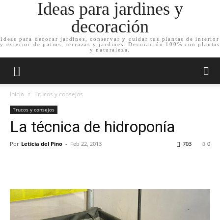
Ideas para jardines y
decoración
Ideas para decorar jardines, conservar y cuidar tus plantas de interior
y exterior de patios, terrazas y jardines. Decoración 100% con plantas
y naturaleza.
Inicio
Trucos y consejos
Trucos y consejos
La técnica de hidroponía
Por
Leticia del Pino
-
Feb 22, 2013
703
0