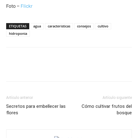
Foto –
Flickr
ETIQUETAS
agua
caracteristicas
consejos
cultivo
hidroponia
Artículo anterior
Artículo siguiente
Secretos para embellecer las
Cómo cultivar frutos del
flores
bosque