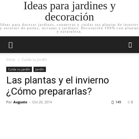
Ideas para jardines y
decoración
Ideas para decorar jardines, conservar y cuidar tus plantas de interior
y exterior de patios, terrazas y jardines. Decoración 100% con plantas
y naturaleza.
Inicio
Cuida tu jardín
Cuida tu jardín
Jardín
Las plantas y el invierno
¿Cómo prepararlas?
Por
Augusto
-
Oct 20, 2014
149
0