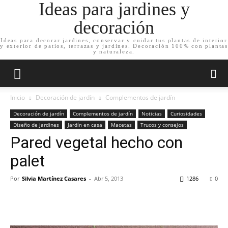
Ideas para jardines y
decoración
Ideas para decorar jardines, conservar y cuidar tus plantas de interior
y exterior de patios, terrazas y jardines. Decoración 100% con plantas
y naturaleza.
Inicio
Decoración de jardín
Complementos de jardín
Decoración de jardín
Complementos de jardín
Noticias
Curiosidades
Diseño de jardines
Jardín en casa
Macetas
Trucos y consejos
Pared vegetal hecho con
palet
Por
Silvia Martínez Casares
-
Abr 5, 2013
1286
0