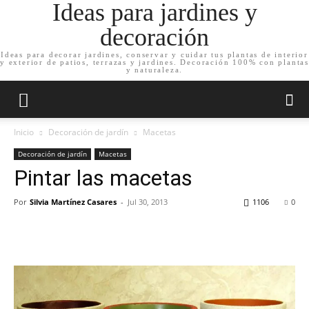
Ideas para jardines y
decoración
Ideas para decorar jardines, conservar y cuidar tus plantas de interior
y exterior de patios, terrazas y jardines. Decoración 100% con plantas
y naturaleza.
Inicio
Decoración de jardín
Macetas
Decoración de jardín
Macetas
Pintar las macetas
Por
Silvia Martínez Casares
-
Jul 30, 2013
1106
0