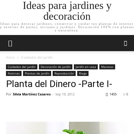
Ideas para jardines y
decoración
Ideas para decorar jardines, conservar y cuidar tus plantas de interior
y exterior de patios, terrazas y jardines. Decoración 100% con plantas
y naturaleza.
Inicio
Cuidados del jardín
Cuidados del jardín
Decoración de jardín
Jardín en casa
Macetas
Noticias
Plantas de jardín
Reproducción
Riego
Planta del Dinero -Parte I-
Por
Silvia Martínez Casares
-
Sep 19, 2012
1455
0