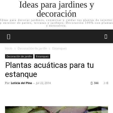
Ideas para jardines y
decoración
Ideas para decorar jardines, conservar y cuidar tus plantas de interior
y exterior de patios, terrazas y jardines. Decoración 100% con plantas
y naturaleza.
Inicio
Decoración de jardín
Estanques
Decoración de jardín
Estanques
Plantas acuáticas para tu
estanque
Por
Leticia del Pino
-
Jul 22, 2014
344
0