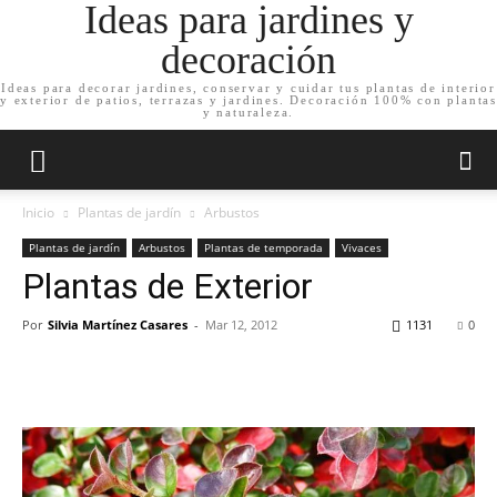
Ideas para jardines y
decoración
Ideas para decorar jardines, conservar y cuidar tus plantas de interior
y exterior de patios, terrazas y jardines. Decoración 100% con plantas
y naturaleza.
Inicio
Plantas de jardín
Arbustos
Plantas de jardín
Arbustos
Plantas de temporada
Vivaces
Plantas de Exterior
Por
Silvia Martínez Casares
-
Mar 12, 2012
1131
0