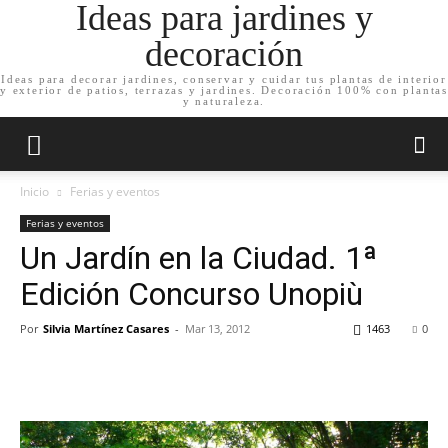
Ideas para jardines y
decoración
Ideas para decorar jardines, conservar y cuidar tus plantas de interior
y exterior de patios, terrazas y jardines. Decoración 100% con plantas
y naturaleza.
Inicio
Ferias y eventos
Ferias y eventos
Un Jardín en la Ciudad. 1ª
Edición Concurso Unopiù
Por
Silvia Martínez Casares
-
Mar 13, 2012
1463
0