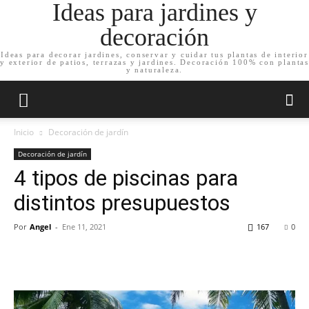
Ideas para jardines y
decoración
Ideas para decorar jardines, conservar y cuidar tus plantas de interior
y exterior de patios, terrazas y jardines. Decoración 100% con plantas
y naturaleza.
Inicio
Decoración de jardín
Decoración de jardín
4 tipos de piscinas para
distintos presupuestos
Por
Angel
-
Ene 11, 2021
167
0