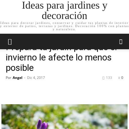
Ideas para jardines y
decoración
Ideas para decorar jardines, conservar y cuidar tus plantas de interior
y exterior de patios, terrazas y jardines. Decoración 100% con plantas
Inicio
Jardín
y naturaleza.
Jardín
Prepara tu jardín para que el
invierno le afecte lo menos
posible
Por
Angel
-
Dic 4, 2017
133
0