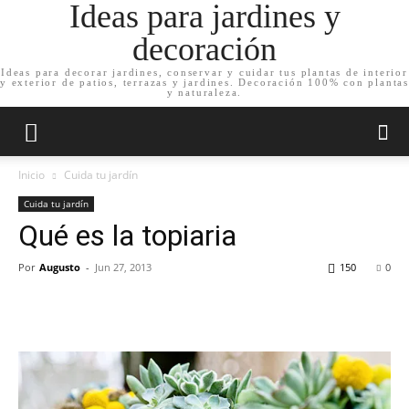
Ideas para jardines y
decoración
Ideas para decorar jardines, conservar y cuidar tus plantas de interior
y exterior de patios, terrazas y jardines. Decoración 100% con plantas
y naturaleza.
Inicio
Cuida tu jardín
Cuida tu jardín
Qué es la topiaria
Por
Augusto
-
Jun 27, 2013
150
0