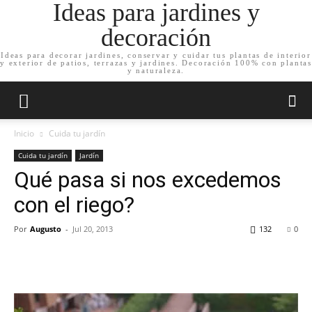
Ideas para jardines y
decoración
Ideas para decorar jardines, conservar y cuidar tus plantas de interior
y exterior de patios, terrazas y jardines. Decoración 100% con plantas
y naturaleza.
Inicio
Cuida tu jardín
Cuida tu jardín
Jardín
Qué pasa si nos excedemos
con el riego?
Por
Augusto
-
Jul 20, 2013
132
0