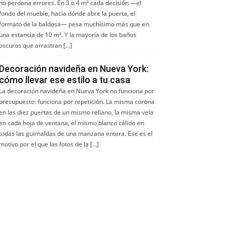
no perdona errores. En 3 o 4 m² cada decisión —el
fondo del mueble, hacia dónde abre la puerta, el
formato de la baldosa— pesa muchísimo más que en
una estancia de 10 m². Y la mayoría de los baños
oscuros que arrastran […]
Decoración navideña en Nueva York:
cómo llevar ese estilo a tu casa
La decoración navideña en Nueva York no funciona por
presupuesto: funciona por repetición. La misma corona
en las diez puertas de un mismo rellano, la misma vela
en cada hoja de ventana, el mismo blanco cálido en
todas las guirnaldas de una manzana entera. Ese es el
motivo por el que las fotos de la […]