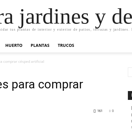
ra jardines y d
uidar tus plantas de interior y exterior de patios, terrazas y jardines
HUERTO
PLANTAS
TRUCOS
 comprar césped artificial
s para comprar
161
0