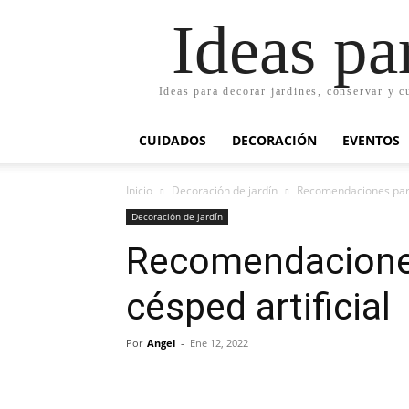
Ideas pa
Ideas para decorar jardines, conservar y c
CUIDADOS
DECORACIÓN
EVENTOS
Inicio
Decoración de jardín
Recomendaciones para
Decoración de jardín
Recomendacione
césped artificial
Por
Angel
-
Ene 12, 2022