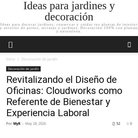
Ideas para jardines y
decoración
Ideas para decorar jardines, conservar y cuidar tus plantas de interior
y exterior de patios, terrazas y jardines. Decoración 100% con plantas
y naturaleza.
Inicio
Decoración de jardín
Decoración de jardín
Revitalizando el Diseño de
Oficinas: Cloudworks como
Referente de Bienestar y
Experiencia Laboral
Por
MyR
-
May 28, 2026
52
0