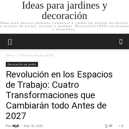
Ideas para jardines y
decoración
Ideas para decorar jardines, conservar y cuidar tus plantas de interior
y exterior de patios, terrazas y jardines. Decoración 100% con plantas
y naturaleza.
Inicio
Decoración de jardín
Decoración de jardín
Revolución en los Espacios
de Trabajo: Cuatro
Transformaciones que
Cambiarán todo Antes de
2027
Por
MyR
-
May 30, 2026
47
0