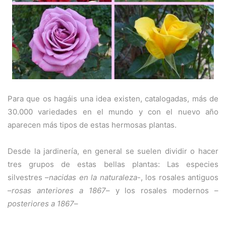
Para que os hagáis una idea existen, catalogadas, más de
30.000 variedades en el mundo y con el nuevo año
aparecen más tipos de estas hermosas plantas.
Desde la jardinería, en general se suelen dividir o hacer
tres grupos de estas bellas plantas: Las especies
silvestres –
nacidas en la naturaleza
-, los rosales antiguos
–
rosas anteriores a 1867
– y los rosales modernos –
posteriores a 1867
–