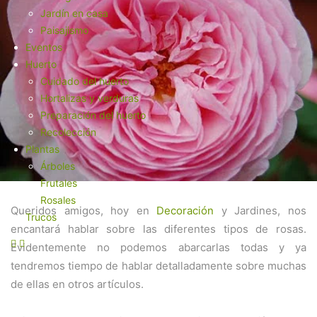
Jardín en casa
Paisajismo
Eventos
Huerto
Cuidado del huerto
Hortalizas y verduras
Preparación del huerto
Recolección
Plantas
Árboles
Frutales
Rosales
Queridos amigos, hoy en
Decoración
y Jardines, nos
Trucos
encantará hablar sobre las diferentes tipos de rosas.
Evidentemente no podemos abarcarlas todas y ya
tendremos tiempo de hablar detalladamente sobre muchas
de ellas en otros artículos.