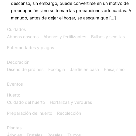
descanso, sin embargo, puede convertirse en un motivo de
preocupación si no se toman las precauciones adecuadas. A
menudo, antes de dejar el hogar, se asegura que […]
Cuidados
Abonos caseros
Abonos y fertilizantes
Bulbos y semillas
Enfermedades y plagas
Decoración
Diseño de jardines
Ecología
Jardín en casa
Paisajismo
Eventos
Huerto
Cuidado del huerto
Hortalizas y verduras
Preparación del huerto
Recolección
Plantas
Árboles
Frutales
Rosales
Trucos