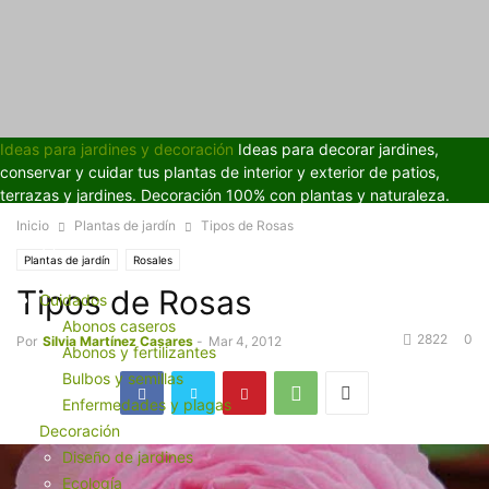
Ideas para jardines y decoración
Ideas para decorar jardines,
conservar y cuidar tus plantas de interior y exterior de patios,
terrazas y jardines. Decoración 100% con plantas y naturaleza.
Inicio
Plantas de jardín
Tipos de Rosas
Plantas de jardín
Rosales
Tipos de Rosas
Cuidados
Abonos caseros
2822
0
Por
Silvia Martínez Casares
-
Mar 4, 2012
Abonos y fertilizantes
Bulbos y semillas
Enfermedades y plagas
Decoración
Diseño de jardines
Ecología