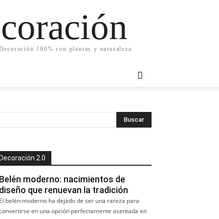
ecoración
. Decoración 100% con plantas y naturaleza.
Decoración 2.0
Belén moderno: nacimientos de
diseño que renuevan la tradición
El belén moderno ha dejado de ser una rareza para
convertirse en una opción perfectamente asentada en