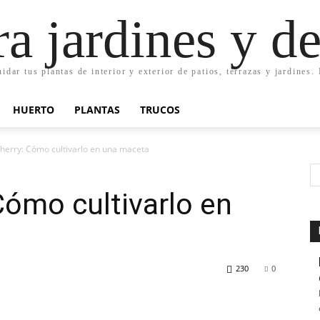
ra jardines y d
uidar tus plantas de interior y exterior de patios, terrazas y jardines
HUERTO
PLANTAS
TRUCOS
erry: Cómo cultivarlo en una maceta
ómo cultivarlo en
230
0