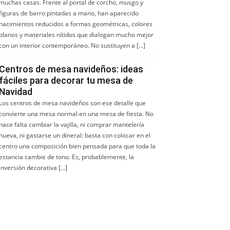
muchas casas. Frente al portal de corcho, musgo y
figuras de barro pintadas a mano, han aparecido
nacimientos reducidos a formas geométricas, colores
planos y materiales nítidos que dialogan mucho mejor
con un interior contemporáneo. No sustituyen a […]
Centros de mesa navideños: ideas
fáciles para decorar tu mesa de
Navidad
Los centros de mesa navideños son ese detalle que
convierte una mesa normal en una mesa de fiesta. No
hace falta cambiar la vajilla, ni comprar mantelería
nueva, ni gastarse un dineral: basta con colocar en el
centro una composición bien pensada para que toda la
estancia cambie de tono. Es, probablemente, la
inversión decorativa […]