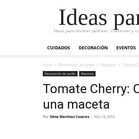
Ideas pa
Ideas para decorar jardines, conservar y c
CUIDADOS
DECORACIÓN
EVENTOS
Inicio
Decoración de jardín
Macetas
Tomate Ch
Decoración de jardín
Macetas
Tomate Cherry: C
una maceta
Por
Silvia Martínez Casares
-
Nov 14, 2014