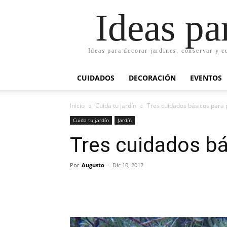
Ideas pa
Ideas para decorar jardines, conservar y c
CUIDADOS
DECORACIÓN
EVENTOS
Inicio
Cuida tu jardín
Tres cuidados básicos para 
Cuida tu jardín
Jardín
Tres cuidados bá
Por
Augusto
-
Dic 10, 2012