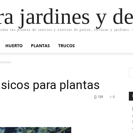
ra jardines y d
uidar tus plantas de interior y exterior de patios, terrazas y jardines
HUERTO
PLANTAS
TRUCOS
plantas
sicos para plantas
131
0