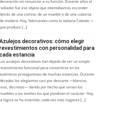
decoración sin renunciar a su función. Durante años el
radiador fue ese objeto que intentábamos esconder
detrás de una cortina, de un mueble o de una cubierta
de madera. Hoy, fabricantes como la italiana Caleido —
que produce […]
Azulejos decorativos: cómo elegir
revestimientos con personalidad para
cada estancia
Los azulejos decorativos han dejado de ser un simple
revestimiento funcional para convertirse en los
auténticos protagonistas de muchas estancias. Durante
décadas los elegíamos casi por descarte —blancos,
lisos, discretos— dando por hecho que serían los
muebles o los textiles los que pondrían el carácter. Hoy
la lógica se ha invertido: cada vez más hogares […]