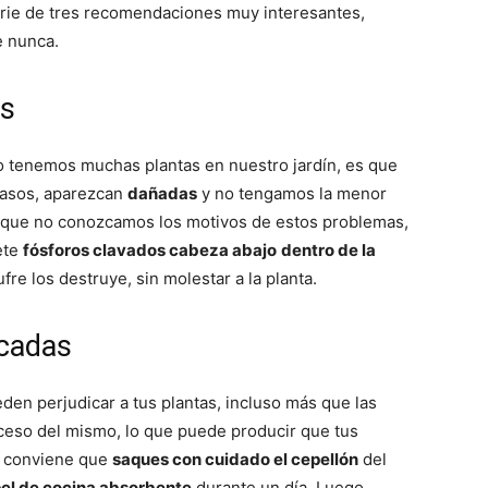
erie de tres recomendaciones muy interesantes,
e nunca.
as
 tenemos muchas plantas en nuestro jardín, es que
 casos, aparezcan
dañadas
y no tengamos la menor
unque no conozcamos los motivos de estos problemas,
ete
fósforos clavados cabeza abajo
dentro de la
fre los destruye, sin molestar a la planta.
rcadas
en perjudicar a tus plantas, incluso más que las
xceso del mismo, lo que puede producir que tus
, conviene que
saques con cuidado el cepellón
del
el de cocina absorbente
durante un día. Luego