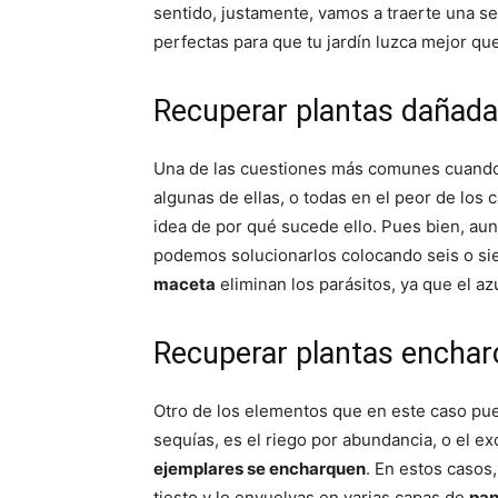
sentido, justamente, vamos a traerte una s
perfectas para que tu jardín luzca mejor qu
Recuperar plantas dañad
Una de las cuestiones más comunes cuando
algunas de ellas, o todas en el peor de los
idea de por qué sucede ello. Pues bien, a
podemos solucionarlos colocando seis o si
maceta
eliminan los parásitos, ya que el azu
Recuperar plantas encha
Otro de los elementos que en este caso pued
sequías, es el riego por abundancia, o el e
ejemplares se encharquen
. En estos casos
tiesto y lo envuelvas en varias capas de
pap