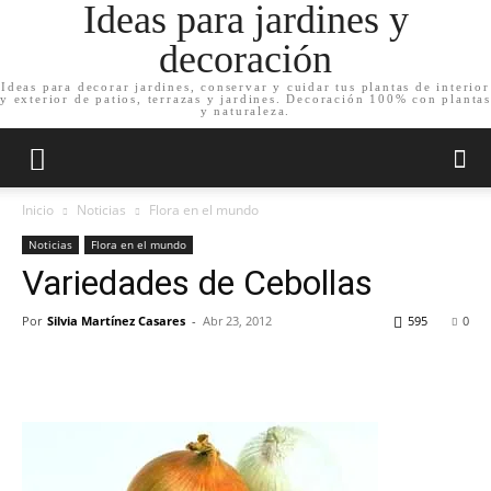
Ideas para jardines y
decoración
Ideas para decorar jardines, conservar y cuidar tus plantas de interior
y exterior de patios, terrazas y jardines. Decoración 100% con plantas
y naturaleza.
Inicio
Noticias
Flora en el mundo
Noticias
Flora en el mundo
Variedades de Cebollas
Por
Silvia Martínez Casares
-
Abr 23, 2012
595
0