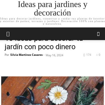
Ideas para jardines y
decoración
Ideas para decorar jardines, conservar y cuidar tus plantas de interior
y exterior de patios, terrazas y jardines. Decoración 100% con plantas
Inicio
Decoración de jardín
y naturaleza.
Decoración de jardín
10 ideas para decorar tu
jardín con poco dinero
Por
Silvia Martínez Casares
-
174
0
May 16, 2024