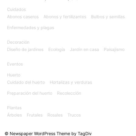
Cuidados
Abonos caseros
Abonos y fertilizantes
Bulbos y semillas
Enfermedades y plagas
Decoración
Diseño de jardines
Ecología
Jardín en casa
Paisajismo
Eventos
Huerto
Cuidado del huerto
Hortalizas y verduras
Preparación del huerto
Recolección
Plantas
Árboles
Frutales
Rosales
Trucos
© Newspaper WordPress Theme by TagDiv