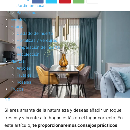
Jardín en casa
Paisajismo
Eventos
Huerto
Cuidado del huerto
Hortalizas y verduras
Preparación del huerto
Recolección
Plantas
Árboles
Frutales
Rosales
Trucos
Si eres amante de la naturaleza y deseas añadir un toque
fresco y vibrante a tu hogar, estás en el lugar correcto. En
este artículo,
te proporcionaremos consejos prácticos