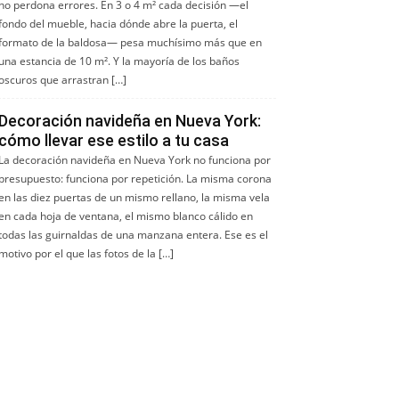
no perdona errores. En 3 o 4 m² cada decisión —el
fondo del mueble, hacia dónde abre la puerta, el
formato de la baldosa— pesa muchísimo más que en
una estancia de 10 m². Y la mayoría de los baños
oscuros que arrastran […]
Decoración navideña en Nueva York:
cómo llevar ese estilo a tu casa
La decoración navideña en Nueva York no funciona por
presupuesto: funciona por repetición. La misma corona
en las diez puertas de un mismo rellano, la misma vela
en cada hoja de ventana, el mismo blanco cálido en
todas las guirnaldas de una manzana entera. Ese es el
motivo por el que las fotos de la […]