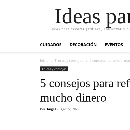
Ideas pa
Ideas para decorar jardines, conservar y c
CUIDADOS
DECORACIÓN
EVENTOS
Inicio
Trucos y consejos
5 consejos para reformar
Trucos y consejos
5 consejos para re
mucho dinero
Por
Angel
-
Ago 22, 2022