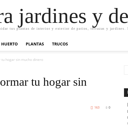
ra jardines y d
uidar tus plantas de interior y exterior de patios, terrazas y jardines
HUERTO
PLANTAS
TRUCOS
 tu hogar sin mucho dinero
formar tu hogar sin
163
0