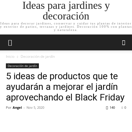
Ideas para jardines y
decoración
Ideas para decorar jardines, conservar y cuidar tus plantas de interior
y exterior de patios, terrazas y jardines. Decoración 100% con plantas
y naturaleza.
Inicio
Decoración de jardín
Decoración de jardín
5 ideas de productos que te
ayudarán a mejorar el jardín
aprovechando el Black Friday
Por
Angel
-
Nov 5, 2020
140
0