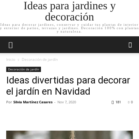
Ideas para jardines y
decoración
Ideas para decorar jardines, conservar y cuidar tus plantas de interior
y exterior de patios, terrazas y jardines. Decoración 100% con plantas
y naturaleza.
Inicio
Decoración de jardín
Decoración de jardín
Ideas divertidas para decorar
el jardín en Navidad
Por
Silvia Martínez Casares
-
Nov 7, 2020
181
0