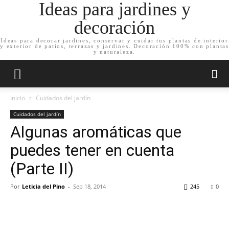
Ideas para jardines y
decoración
Ideas para decorar jardines, conservar y cuidar tus plantas de interior
y exterior de patios, terrazas y jardines. Decoración 100% con plantas
y naturaleza.
Inicio
Cuidados del jardín
Cuidados del jardín
Algunas aromáticas que
puedes tener en cuenta
(Parte II)
Por
Leticia del Pino
-
Sep 18, 2014
245
0