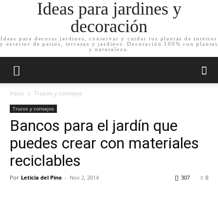
Ideas para jardines y
decoración
Ideas para decorar jardines, conservar y cuidar tus plantas de interior
y exterior de patios, terrazas y jardines. Decoración 100% con plantas
y naturaleza.
Inicio
Trucos y consejos
Trucos y consejos
Bancos para el jardín que
puedes crear con materiales
reciclables
Por
Leticia del Pino
-
Nov 2, 2014
307
0