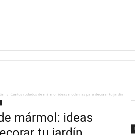
dín
Cantos rodados de mármol: ideas modernas para decorar tu jardín
de mármol: ideas
corar tu jardín