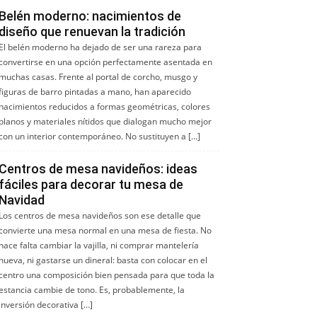
Belén moderno: nacimientos de
diseño que renuevan la tradición
El belén moderno ha dejado de ser una rareza para
convertirse en una opción perfectamente asentada en
muchas casas. Frente al portal de corcho, musgo y
figuras de barro pintadas a mano, han aparecido
nacimientos reducidos a formas geométricas, colores
planos y materiales nítidos que dialogan mucho mejor
con un interior contemporáneo. No sustituyen a […]
Centros de mesa navideños: ideas
fáciles para decorar tu mesa de
Navidad
Los centros de mesa navideños son ese detalle que
convierte una mesa normal en una mesa de fiesta. No
hace falta cambiar la vajilla, ni comprar mantelería
nueva, ni gastarse un dineral: basta con colocar en el
centro una composición bien pensada para que toda la
estancia cambie de tono. Es, probablemente, la
inversión decorativa […]