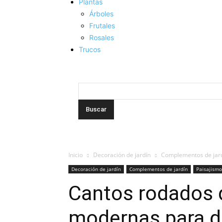
Plantas
Árboles
Frutales
Rosales
Trucos
Inicio
Decoración de jardín
Complementos de jar
Decoración de jardín
Complementos de jardín
Paisajismo
Cantos rodados 
modernas para de