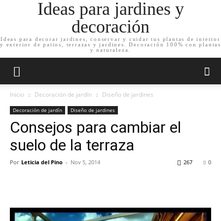
Ideas para jardines y
decoración
Ideas para decorar jardines, conservar y cuidar tus plantas de interior
y exterior de patios, terrazas y jardines. Decoración 100% con plantas
y naturaleza.
Inicio
Decoración de jardín
Diseño de jardines
Decoración de jardín
Diseño de jardines
Consejos para cambiar el
suelo de la terraza
Por
Leticia del Pino
-
Nov 5, 2014
267
0