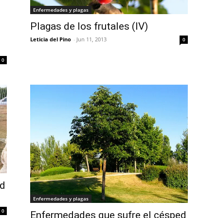
Enfermedades y plagas
Plagas de los frutales (IV)
Leticia del Pino
-
Jun 11, 2013
0
0
ed
Enfermedades y plagas
0
Enfermedades que sufre el césped