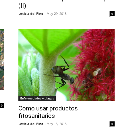
(II)
Leticia del Pino
-
May 29, 2013
0
Enfermedades y plagas
0
Como usar productos
fitosanitarios
Leticia del Pino
-
May 13, 2013
0