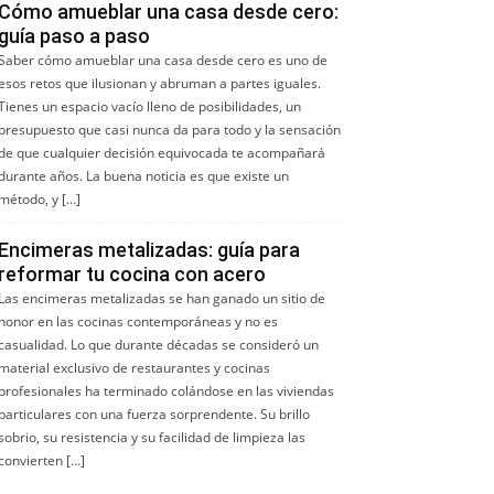
Cómo amueblar una casa desde cero:
guía paso a paso
Saber cómo amueblar una casa desde cero es uno de
esos retos que ilusionan y abruman a partes iguales.
Tienes un espacio vacío lleno de posibilidades, un
presupuesto que casi nunca da para todo y la sensación
de que cualquier decisión equivocada te acompañará
durante años. La buena noticia es que existe un
método, y […]
Encimeras metalizadas: guía para
reformar tu cocina con acero
Las encimeras metalizadas se han ganado un sitio de
honor en las cocinas contemporáneas y no es
casualidad. Lo que durante décadas se consideró un
material exclusivo de restaurantes y cocinas
profesionales ha terminado colándose en las viviendas
particulares con una fuerza sorprendente. Su brillo
sobrio, su resistencia y su facilidad de limpieza las
convierten […]