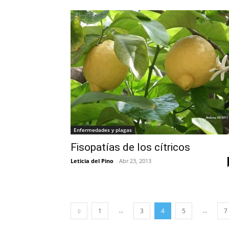
Enfermedades y plagas
Fisopatías de los cítricos
Leticia del Pino
-
Abr 23, 2013
...
...
1
3
4
5
7