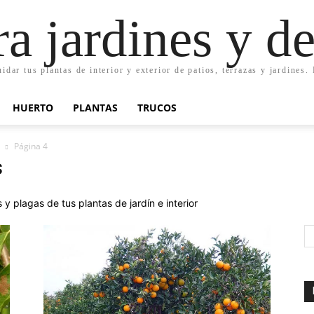
ra jardines y d
uidar tus plantas de interior y exterior de patios, terrazas y jardines
HUERTO
PLANTAS
TRUCOS
Página 4
s
y plagas de tus plantas de jardín e interior