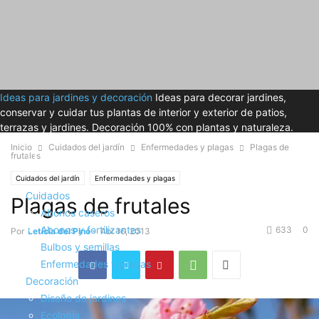
Ideas para jardines y decoración
Ideas para decorar jardines,
conservar y cuidar tus plantas de interior y exterior de patios,
terrazas y jardines. Decoración 100% con plantas y naturaleza.
Inicio
Cuidados del jardín
Enfermedades y plagas
Plagas de
frutales
Cuidados del jardín
Enfermedades y plagas
Cuidados
Plagas de frutales
Abonos caseros
Abonos y fertilizantes
633
0
Por
Leticia del Pino
-
Abr 16, 2013
Bulbos y semillas
Enfermedades y plagas
Decoración
Diseño de jardines
Ecología