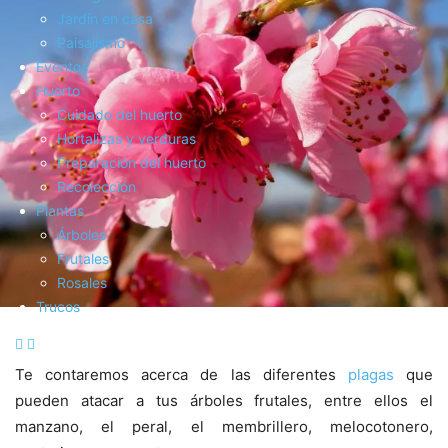
Jardín en casa
Paisajismo
Eventos
Huerto
Cuidado del huerto
Hortalizas y verduras
Preparación del huerto
Recolección
Plantas
Árboles
Frutales
Rosales
Trucos
Te contaremos acerca de las diferentes
plagas
que
pueden atacar a tus árboles frutales, entre ellos el
manzano, el peral, el membrillero, melocotonero,