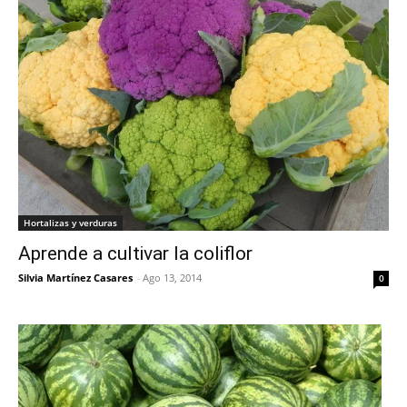
Hortalizas y verduras
Aprende a cultivar la coliflor
Silvia Martínez Casares
-
Ago 13, 2014
0