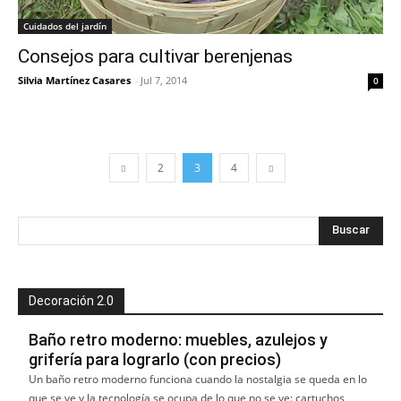
Cuidados del jardín
Consejos para cultivar berenjenas
Silvia Martínez Casares
-
Jul 7, 2014
0
2
3
4
Decoración 2.0
Baño retro moderno: muebles, azulejos y
grifería para lograrlo (con precios)
Un baño retro moderno funciona cuando la nostalgia se queda en lo
que se ve y la tecnología se ocupa de lo que no se ve: cartuchos